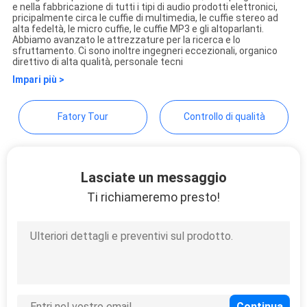
Shengpai Electronics Co,ltd
e nella fabbricazione di tutti i tipi di audio prodotti elettronici,
PRIVACY
pricipalmente circa le cuffie di multimedia, le cuffie stereo ad
alta fedeltà, le micro cuffie, le cuffie MP3 e gli altoparlanti.
POLICY
Abbiamo avanzato le attrezzature per la ricerca e lo
sfruttamento. Ci sono inoltre ingegneri eccezionali, organico
direttivo di alta qualità, personale tecni
Impari più >
Fatory Tour
Controllo di qualità
Lasciate un messaggio
Ti richiameremo presto!