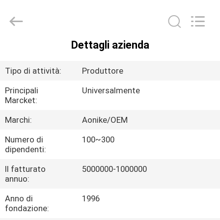
2025
Shengpai
Electronics
Co,ltd.
All
Rights
Dettagli azienda
Reserved.
CASA
Tipo di attività:
Produttore
PRODOTTI
Principali
Universalmente
Marcket:
CIRCA
Marchi:
Aonike/OEM
NOI
Numero di
100~300
dipendenti:
GIRO
Il fatturato
5000000-1000000
DELLA
annuo:
FABBRICA
Anno di
1996
fondazione: