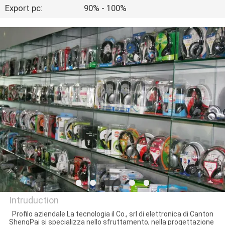
CONTROLLO
Export pc:
90% - 100%
DI
QUALITÀ
CONTATTICI
RICHIEDA
UNA
CITAZIONE
MAPPA
DEL
Intruduction
SITO
Profilo aziendale La tecnologia il Co., srl di elettronica di Canton
ShengPai si specializza nello sfruttamento, nella progettazione