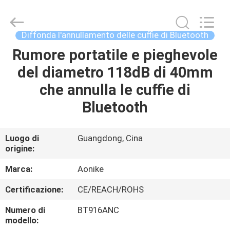
2025
Shengpai
Electronics
Co,ltd.
All
Diffonda l'annullamento delle cuffie di Bluetooth
Rights
Reserved.
Rumore portatile e pieghevole
CASA
del diametro 118dB di 40mm
PRODOTTI
che annulla le cuffie di
Bluetooth
CIRCA
NOI
Luogo di
Guangdong, Cina
origine:
GIRO
Marca:
Aonike
DELLA
Certificazione:
CE/REACH/ROHS
FABBRICA
Numero di
BT916ANC
modello: