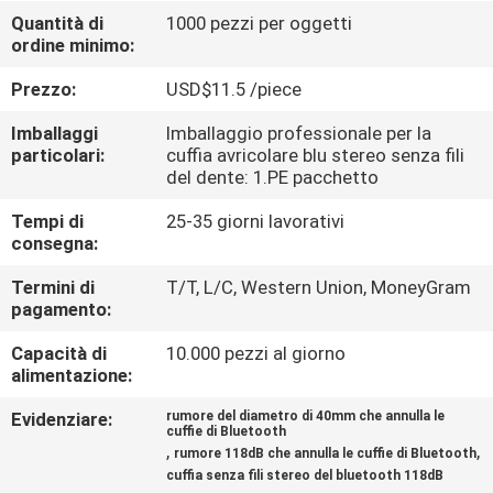
CONTROLLO
Quantità di
1000 pezzi per oggetti
ordine minimo:
DI
QUALITÀ
Prezzo:
USD$11.5 /piece
Imballaggi
Imballaggio professionale per la
CONTATTICI
particolari:
cuffia avricolare blu stereo senza fili
del dente: 1.PE pacchetto
Tempi di
25-35 giorni lavorativi
RICHIEDA
consegna:
UNA
Termini di
T/T, L/C, Western Union, MoneyGram
CITAZIONE
pagamento:
Capacità di
10.000 pezzi al giorno
MAPPA
alimentazione:
DEL
Evidenziare:
rumore del diametro di 40mm che annulla le
cuffie di Bluetooth
SITO
,
,
rumore 118dB che annulla le cuffie di Bluetooth
cuffia senza fili stereo del bluetooth 118dB