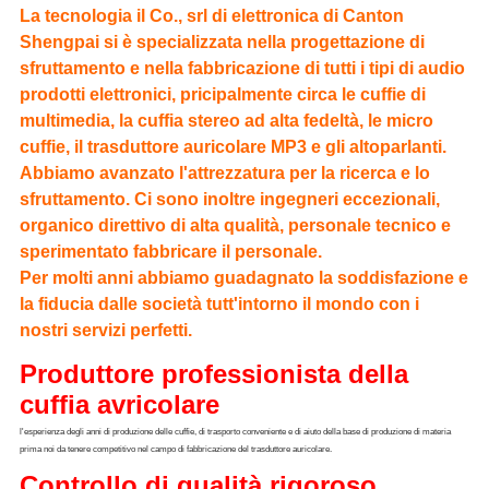
La tecnologia il Co., srl di elettronica di Canton
Shengpai si è specializzata nella progettazione di
sfruttamento e nella fabbricazione di tutti i tipi di audio
prodotti elettronici, pricipalmente circa le cuffie di
multimedia, la cuffia stereo ad alta fedeltà, le micro
cuffie, il trasduttore auricolare MP3 e gli altoparlanti.
Abbiamo avanzato l'attrezzatura per la ricerca e lo
sfruttamento. Ci sono inoltre ingegneri eccezionali,
organico direttivo di alta qualità, personale tecnico e
sperimentato fabbricare il personale.
Per molti anni abbiamo guadagnato la soddisfazione e
la fiducia dalle società tutt'intorno il mondo con i
nostri servizi perfetti.
Produttore professionista della 
cuffia avricolare
l'esperienza degli anni di produzione delle cuffie, di trasporto conveniente e di aiuto della base di produzione di materia 
prima noi da tenere competitivo nel campo di fabbricazione del trasduttore auricolare.
Controllo di qualità rigoroso