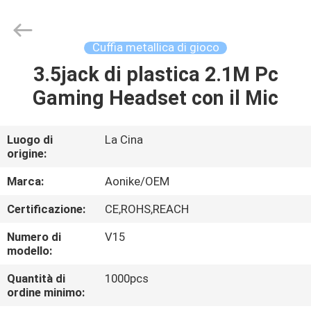
2026
Shengpai
Electronics
Co,ltd.
All
Cuffia metallica di gioco
Rights
Reserved.
3.5jack di plastica 2.1M Pc
CASA
Gaming Headset con il Mic
PRODOTTI
Luogo di
La Cina
origine:
CIRCA
NOI
Marca:
Aonike/OEM
Certificazione:
CE,ROHS,REACH
GIRO
Numero di
V15
DELLA
modello:
FABBRICA
Quantità di
1000pcs
ordine minimo: