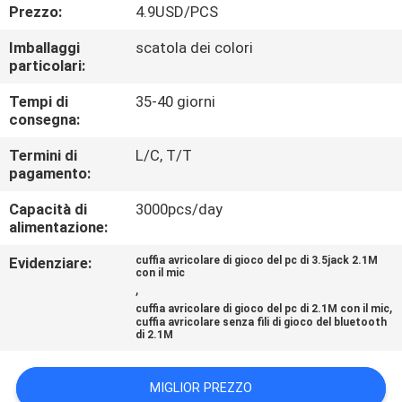
CONTROLLO
Prezzo:
4.9USD/PCS
DI
Imballaggi
scatola dei colori
particolari:
QUALITÀ
Tempi di
35-40 giorni
consegna:
CONTATTICI
Termini di
L/C, T/T
pagamento:
RICHIEDA
Capacità di
3000pcs/day
UNA
alimentazione:
CITAZIONE
Evidenziare:
cuffia avricolare di gioco del pc di 3.5jack 2.1M
con il mic
,
MAPPA
,
cuffia avricolare di gioco del pc di 2.1M con il mic
cuffia avricolare senza fili di gioco del bluetooth
DEL
di 2.1M
SITO
MIGLIOR PREZZO