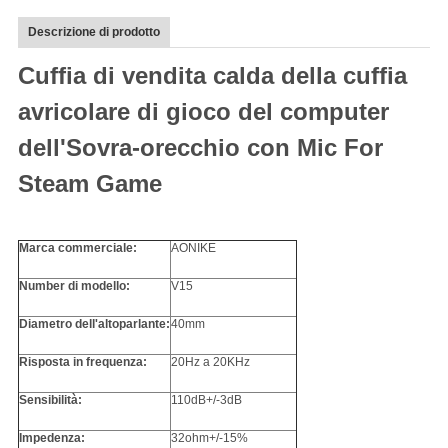
Descrizione di prodotto
Cuffia di vendita calda della cuffia
avricolare di gioco del computer
dell'Sovra-orecchio con Mic For
Steam Game
Marca commerciale:
AONIKE
Number di modello:
V15
Diametro dell'altoparlante:
40mm
Risposta in frequenza:
20Hz a 20KHz
Sensibilità:
110dB+/-3dB
Impedenza:
32ohm+/-15%