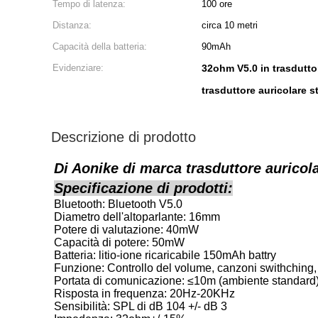
Tempo di latenza:
100 ore
Distanza:
circa 10 metri
Capacità della batteria:
90mAh
Evidenziare:
32ohm V5.0 in trasduttor
trasduttore auricolare s
Descrizione di prodotto
Di Aonike di marca trasduttore auricola
Specificazione di prodotti:
Bluetooth: Bluetooth V5.0
Diametro dell'altoparlante: 16mm
Potere di valutazione: 40mW
Capacità di potere: 50mW
Batteria: litio-ione ricaricabile 150mAh battry
Funzione: Controllo del volume, canzoni swithching,
Portata di comunicazione: ≤10m (ambiente standard
Risposta in frequenza: 20Hz-20KHz
Sensibilità: SPL di dB 104 +/- dB 3