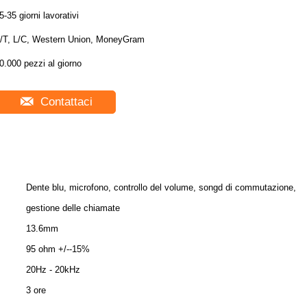
5-35 giorni lavorativi
/T, L/C, Western Union, MoneyGram
0.000 pezzi al giorno
Contattaci
Dente blu, microfono, controllo del volume, songd di commutazione,
gestione delle chiamate
13.6mm
95 ohm +/--15%
20Hz - 20kHz
3 ore