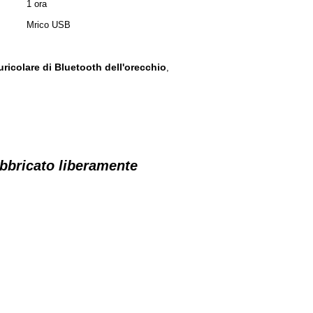
1 ora
Mrico USB
uricolare di Bluetooth dell'orecchio
,
abbricato liberamente