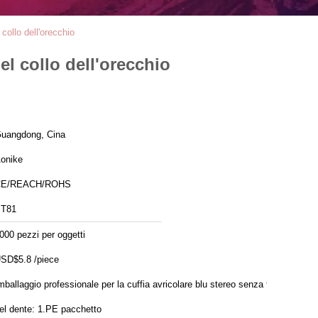
collo dell'orecchio
l collo dell'orecchio
uangdong, Cina
onike
CE/REACH/ROHS
T81
000 pezzi per oggetti
SD$5.8 /piece
mballaggio professionale per la cuffia avricolare blu stereo senza fili
del dente: 1.PE pacchetto