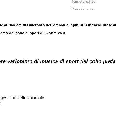
Tempo di carico:
Presa di carico:
e auricolare di Bluetooth dell'orecchio
5pin USB in trasduttore a
,
tereo del collo di sport di 32ohm V5.0
re variopinto di musica di sport del collo pref
 gestione delle chiamate
)