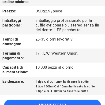
ordine minimo:
CONTROLLO
DI
Prezzo:
USD$2.9 /piece
QUALITÀ
Imballaggi
Imballaggio professionale per la
particolari:
cuffia avricolare blu stereo senza fili
del dente: 1.PE pacchetto
CONTATTICI
Tempi di
25-35 giorni lavorativi
consegna:
RICHIEDA
Termini di
T/T, L/C, Western Union,
UNA
pagamento:
CITAZIONE
Capacità di
10.000 pezzi al giorno
alimentazione:
MAPPA
Evidenziare:
,
Il tipo C di JL 10mm ha fissato le cuffie
,
DEL
il tipo 16Ohm C di 10mm ha fissato le cuffie
Il tipo c di JL 10mm ha fissato le cuffie
SITO