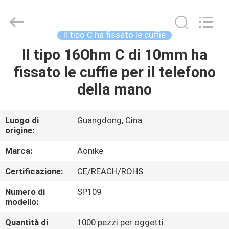
2026
Shengpai
Electronics
Co,ltd.
All
Il tipo C ha fissato le cuffie
Rights
Reserved.
Il tipo 16Ohm C di 10mm ha
CASA
fissato le cuffie per il telefono
PRODOTTI
della mano
CIRCA
Luogo di
Guangdong, Cina
origine:
NOI
Marca:
Aonike
GIRO
Certificazione:
CE/REACH/ROHS
DELLA
Numero di
SP109
FABBRICA
modello:
Quantità di
1000 pezzi per oggetti