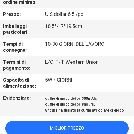
ordine minimo:
CONTROLLO
DI
Prezzo:
U.S.dollar 6.5 /pc
QUALITÀ
Imballaggi
18.5*4.7*19.5cm
particolari:
CONTATTICI
Tempi di
10-30 GIORNI DEL LAVORO
consegna:
RICHIEDA
Termini di
L/C, T/T, Western Union
pagamento:
UNA
Capacità di
5W / GIORNI
CITAZIONE
alimentazione:
Evidenziare:
,
cuffie di gioco del pc 300mAh
MAPPA
,
cuffie di gioco del pc 8hours
DEL
8hours ha fissato la cuffia avricolare di gioco
SITO
MIGLIOR PREZZO