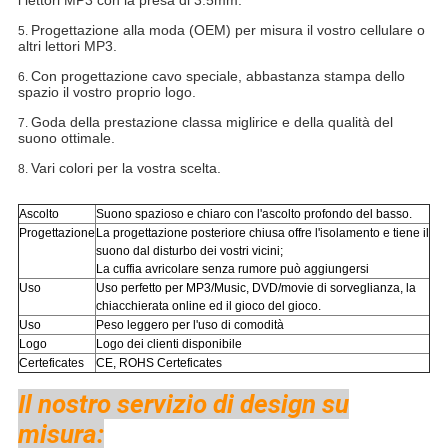
i lettori MP3 con la presa di 3.5mm.
Progettazione alla moda (OEM) per misura il vostro cellulare o
5.
altri lettori MP3.
Con progettazione cavo speciale, abbastanza stampa dello
6.
spazio il vostro proprio logo.
Goda della prestazione classa miglirice e della qualità del
7.
suono ottimale.
Vari colori per la vostra scelta.
8.
Ascolto
Suono spazioso e chiaro con l'ascolto profondo del basso.
Progettazione
La progettazione posteriore chiusa offre l'isolamento e tiene il
suono dal disturbo dei vostri vicini;
La cuffia avricolare senza rumore può aggiungersi
Uso
Uso perfetto per
MP3/Music, DVD/movie di sorveglianza, la
chiacchierata online ed il gioco del gioco.
Uso
Peso leggero per l'uso di comodità
Logo
Logo dei clienti disponibile
Certeficates
CE, ROHS Certeficates
Il nostro servizio di design su
misura: