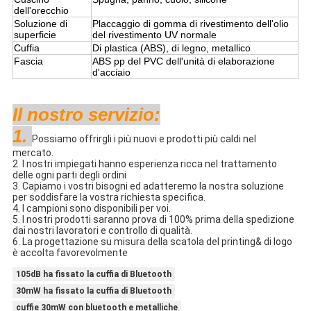
dell'orecchio
Soluzione di
Placcaggio di gomma di rivestimento dell'olio
superficie
del rivestimento UV normale
Cuffia
Di plastica (ABS), di legno, metallico
Fascia
ABS pp del PVC dell'unità di elaborazione
d'acciaio
Il nostro servizio:
1.
Possiamo offrirgli i più nuovi e prodotti più caldi nel
mercato.
2. I nostri impiegati hanno esperienza ricca nel trattamento
delle ogni parti degli ordini
3. Capiamo i vostri bisogni ed adatteremo la nostra soluzione
per soddisfare la vostra richiesta specifica.
4. I campioni sono disponibili per voi.
5. I nostri prodotti saranno prova di 100% prima della spedizione
dai nostri lavoratori e controllo di qualità.
6. La progettazione su misura della scatola del printing& di logo
è accolta favorevolmente
105dB ha fissato la cuffia di Bluetooth
30mW ha fissato la cuffia di Bluetooth
cuffie 30mW con bluetooth e metalliche