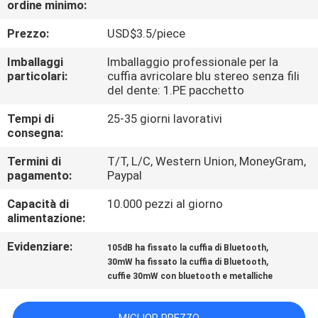
ordine minimo:
CONTROLLO
DI
Prezzo:
USD$3.5/piece
QUALITÀ
Imballaggi
Imballaggio professionale per la
particolari:
cuffia avricolare blu stereo senza fili
del dente: 1.PE pacchetto
CONTATTICI
Tempi di
25-35 giorni lavorativi
consegna:
RICHIEDA
Termini di
T/T, L/C, Western Union, MoneyGram,
UNA
pagamento:
Paypal
CITAZIONE
Capacità di
10.000 pezzi al giorno
alimentazione:
MAPPA
Evidenziare:
,
105dB ha fissato la cuffia di Bluetooth
,
DEL
30mW ha fissato la cuffia di Bluetooth
cuffie 30mW con bluetooth e metalliche
SITO