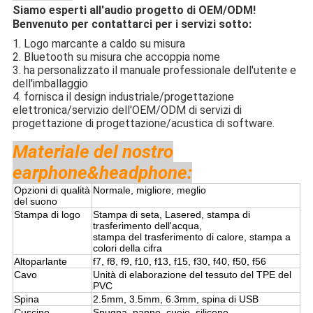
Siamo esperti all'audio progetto di OEM/ODM!
Benvenuto per contattarci per i servizi sotto:
1. Logo marcante a caldo su misura
2. Bluetooth su misura che accoppia nome
3. ha personalizzato il manuale professionale dell'utente e
dell'imballaggio
4. fornisca il design industriale/progettazione
elettronica/servizio dell'OEM/ODM di servizi di
progettazione di progettazione/acustica di software.
Materiale del nostro
earphone&headphone:
Opzioni di qualità
Normale, migliore, meglio
del suono
Stampa di logo
Stampa di seta, Lasered, stampa di
trasferimento dell'acqua,
stampa del trasferimento di calore, stampa a
colori della cifra
Altoparlante
f7, f8, f9, f10, f13, f15, f30, f40, f50, f56
Cavo
Unità di elaborazione del tessuto del TPE del
PVC
Spina
2.5mm, 3.5mm, 6.3mm, spina di USB
Cuscino
Spugna, panno, cuoio, silicone