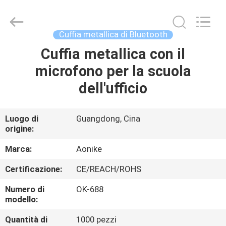
2025
Shengpai
Electronics
Co,ltd.
All
Cuffia metallica di Bluetooth
Rights
Reserved.
Cuffia metallica con il
CASA
microfono per la scuola
PRODOTTI
dell'ufficio
CIRCA
Luogo di
Guangdong, Cina
origine:
NOI
Marca:
Aonike
GIRO
Certificazione:
CE/REACH/ROHS
DELLA
Numero di
OK-688
FABBRICA
modello:
Quantità di
1000 pezzi