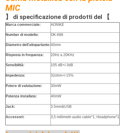
MIC
】 di specificazione di prodotti del 【
Marca commerciale:
AONIKE
Number di modello:
OK-688
Diametro dell'altoparlante:
40mm
Risposta in frequenza:
20Hz a 20KHz
Sensibilità:
105 dB+/-3dB
Impedenza:
32ohm+/-15%
Potere di valutazione:
30mW
Potenza installata:
40mW
Jack:
3.5mm&USB
Accessori:
3,5 millimetri audio cable*1; Headphone*1