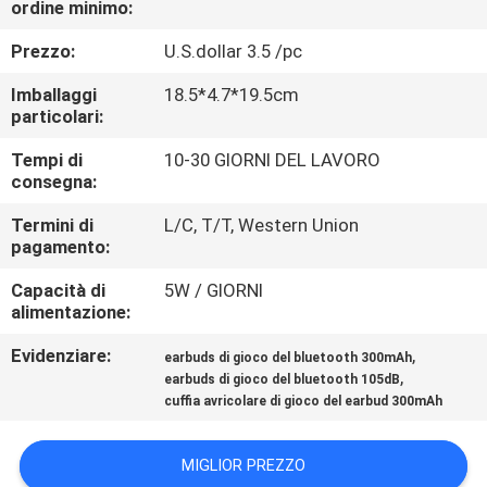
ordine minimo:
CONTROLLO
DI
Prezzo:
U.S.dollar 3.5 /pc
QUALITÀ
Imballaggi
18.5*4.7*19.5cm
particolari:
CONTATTICI
Tempi di
10-30 GIORNI DEL LAVORO
consegna:
RICHIEDA
Termini di
L/C, T/T, Western Union
pagamento:
UNA
Capacità di
5W / GIORNI
CITAZIONE
alimentazione:
Evidenziare:
,
earbuds di gioco del bluetooth 300mAh
MAPPA
,
earbuds di gioco del bluetooth 105dB
DEL
cuffia avricolare di gioco del earbud 300mAh
SITO
MIGLIOR PREZZO