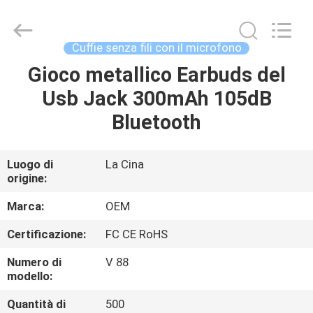
2026
Shengpai
Electronics
Co,ltd.
All
Cuffie senza fili con il microfono
Rights
Reserved.
Gioco metallico Earbuds del
CASA
Usb Jack 300mAh 105dB
PRODOTTI
Bluetooth
CIRCA
Luogo di
La Cina
origine:
NOI
Marca:
OEM
GIRO
Certificazione:
FC CE RoHS
DELLA
Numero di
V 88
FABBRICA
modello:
Quantità di
500