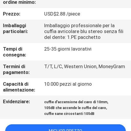
ordine minimo:
CONTROLLO
DI
Prezzo:
USD$2.88 /piece
QUALITÀ
Imballaggi
Imballaggio professionale per la
particolari:
cuffia avricolare blu stereo senza fili
del dente: 1.PE pacchetto
CONTATTICI
Tempi di
25-35 giorni lavorativi
consegna:
RICHIEDA
Termini di
T/T, L/C, Western Union, MoneyGram
UNA
pagamento:
CITAZIONE
Capacità di
10.000 pezzi al giorno
alimentazione:
MAPPA
Evidenziare:
,
cuffie d'accensione del cavo di 10mm
,
DEL
105dB che accende le cuffie del cavo
cuffie sane circostanti 105dB
SITO