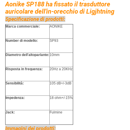
Aonike SP188 ha fissato il trasduttore
auricolare dell'in-orecchio di Ligjhtning
Specificazione di prodotti:
Marca commerciale:
AONIKE
Number di modello:
SP93
Diametro dell'altoparlante:
10mm
Risposta in frequenza:
20Hz a 20KHz
Sensibilità:
105 dB+/-3dB
Impedenza:
18 ohm+/-15%
Jack:
Fulmine
Immagini dei prodotti: