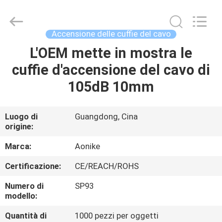
2026
Shengpai
Electronics
Co,ltd.
All
Accensione delle cuffie del cavo
Rights
Reserved.
L'OEM mette in mostra le
CASA
cuffie d'accensione del cavo di
PRODOTTI
105dB 10mm
CIRCA
Luogo di
Guangdong, Cina
origine:
NOI
Marca:
Aonike
GIRO
Certificazione:
CE/REACH/ROHS
DELLA
Numero di
SP93
FABBRICA
modello:
Quantità di
1000 pezzi per oggetti