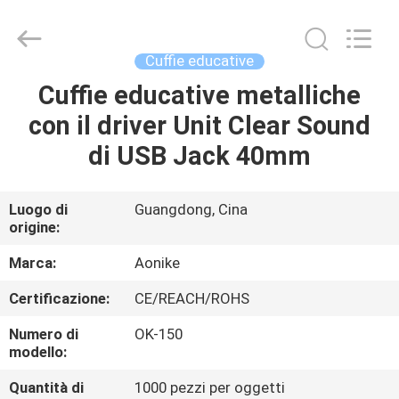
2026
Shengpai
Electronics
Co,ltd.
All
Cuffie educative
Rights
Reserved.
Cuffie educative metalliche
CASA
con il driver Unit Clear Sound
PRODOTTI
di USB Jack 40mm
CIRCA
Luogo di
Guangdong, Cina
origine:
NOI
Marca:
Aonike
GIRO
Certificazione:
CE/REACH/ROHS
DELLA
Numero di
OK-150
FABBRICA
modello:
Quantità di
1000 pezzi per oggetti