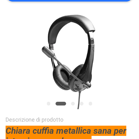
PRIVACY
POLICY
Descrizione di prodotto
Chiara cuffia metallica sana per