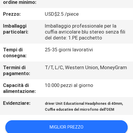
ordine minimo:
CONTROLLO
DI
Prezzo:
USD$2.5 /piece
QUALITÀ
Imballaggi
Imballaggio professionale per la
particolari:
cuffia avricolare blu stereo senza fili
del dente: 1.PE pacchetto
CONTATTICI
Tempi di
25-35 giorni lavorativi
consegna:
RICHIEDA
Termini di
T/T, L/C, Western Union, MoneyGram
UNA
pagamento:
CITAZIONE
Capacità di
10.000 pezzi al giorno
alimentazione:
MAPPA
Evidenziare:
,
driver Unit Educational Headphones di 40mm
DEL
Cuffie educative del microfono dell'OEM
SITO
MIGLIOR PREZZO