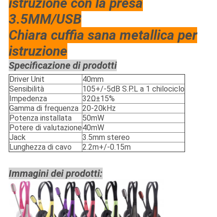
istruzione con la presa
3.5MM/USB
Chiara cuffia sana metallica per
istruzione
Specificazione di prodotti
Driver Unit
40mm
Sensibilità
105+/-5dB S.P.L a 1 chilociclo
Impedenza
32Ω±15%
Gamma di frequenza
20-20kHz
Potenza installata
50mW
Potere di valutazione
40mW
Jack
3.5mm stereo
Lunghezza di cavo
2.2m+/-0.15m
Immagini dei prodotti: