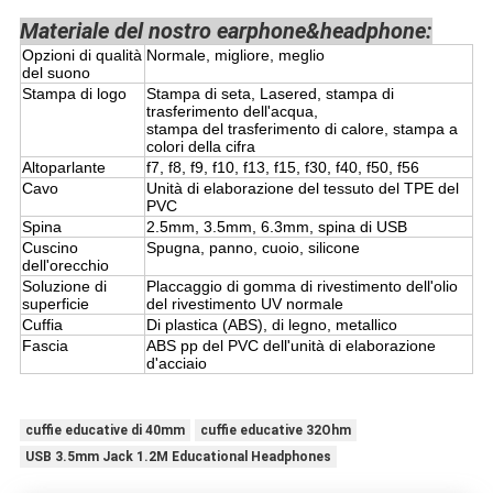
Materiale del nostro earphone&headphone:
Opzioni di qualità
Normale, migliore, meglio
del suono
Stampa di logo
Stampa di seta, Lasered, stampa di
trasferimento dell'acqua,
stampa del trasferimento di calore, stampa a
colori della cifra
Altoparlante
f7, f8, f9, f10, f13, f15, f30, f40, f50, f56
Cavo
Unità di elaborazione del tessuto del TPE del
PVC
Spina
2.5mm, 3.5mm, 6.3mm, spina di USB
Cuscino
Spugna, panno, cuoio, silicone
dell'orecchio
Soluzione di
Placcaggio di gomma di rivestimento dell'olio
superficie
del rivestimento UV normale
Cuffia
Di plastica (ABS), di legno, metallico
Fascia
ABS pp del PVC dell'unità di elaborazione
d'acciaio
cuffie educative di 40mm
cuffie educative 32Ohm
USB 3.5mm Jack 1.2M Educational Headphones