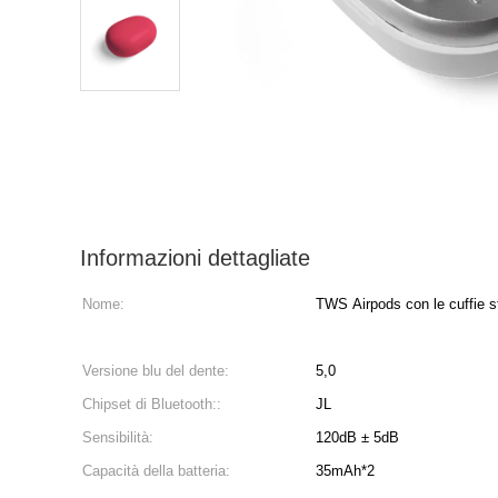
Informazioni dettagliate
Nome:
TWS Airpods con le cuffie s
Versione blu del dente:
5,0
Chipset di Bluetooth::
JL
Sensibilità:
120dB ± 5dB
Capacità della batteria:
35mAh*2