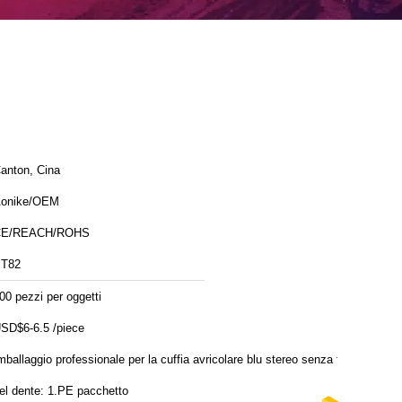
anton, Cina
onike/OEM
CE/REACH/ROHS
T82
00 pezzi per oggetti
SD$6-6.5 /piece
mballaggio professionale per la cuffia avricolare blu stereo senza fili
del dente: 1.PE pacchetto