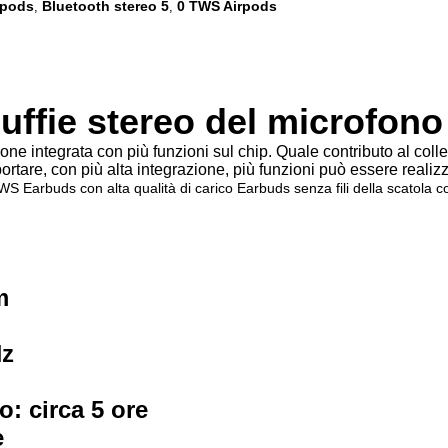
rpods
Bluetooth stereo 5
0 TWS Airpods
,
,
uffie stereo del microfono
 integrata con più funzioni sul chip. Quale contributo al colle
portare, con più alta integrazione, più funzioni può essere realiz
WS Earbuds con alta qualità di carico Earbuds senza fili della scatola co
m
Hz
: circa 5 ore
e