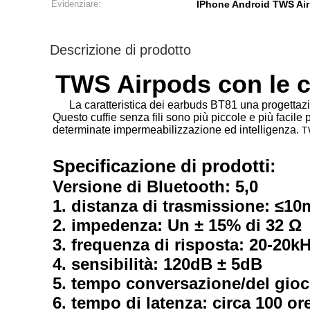
Evidenziare:
IPhone Android TWS Ai
Descrizione di prodotto
TWS Airpods con le c
La caratteristica dei earbuds BT81 una progettazione
Questo cuffie senza fili sono più piccole e più facile 
determinate impermeabilizzazione ed intelligenza.
T
Specificazione di prodotti:
Versione di Bluetooth: 5,0
1. distanza di trasmissione: ≤10
2. impedenza: Un ± 15% di 32 Ω
3. frequenza di risposta: 20-20k
4. sensibilità: 120dB ± 5dB
5. tempo conversazione/del gioco
6. tempo di latenza: circa 100 or