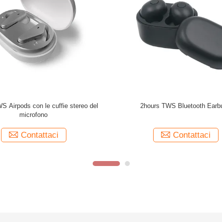
 TWS Earbuds 4 cuffie senza fili del
aonike all. TWS Earbuds 4 cuffie sen
e auricolare senza fili di Mics all.
trasduttore auricolare senza fili di
 la cosa migliore per parlare
vere la cosa migliore per par
Contattaci
Contattaci