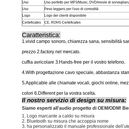
Uso
Uso perfetto per
MP3/Music, DVD/movie di sorveglianza,
Uso
Peso leggero per l'uso di comodità
Logo
Logo dei clienti disponibile
Certeficates
CE, ROHS Certeficates
Caratteristica:
1.vivid campo sonoro, chiarezza sana, sensibilità sa
prezzo 2.factory nel mercato.
cuffia avricolare 3.Hands-free per il vostro telefono.
4.With progettazione cavo speciale, abbastanza stamp
5.Applicable alle chiamate vocali, giochi online, me
colori 6.Different per la vostra scelta.
Il nostro servizio di design su misura:
Siamo esperti all'audio progetto di OEM/ODM! Benv
1. Logo marcante a caldo su misura
2. Bluetooth su misura che accoppia nome
3. ha personalizzato il manuale professionale dell'ut