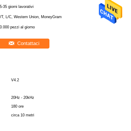
5-35 giorni lavorativi
/T, L/C, Western Union, MoneyGram
0.000 pezzi al giorno
Contattaci
V4.2
20Hz - 20kHz
180 ore
circa 10 metri