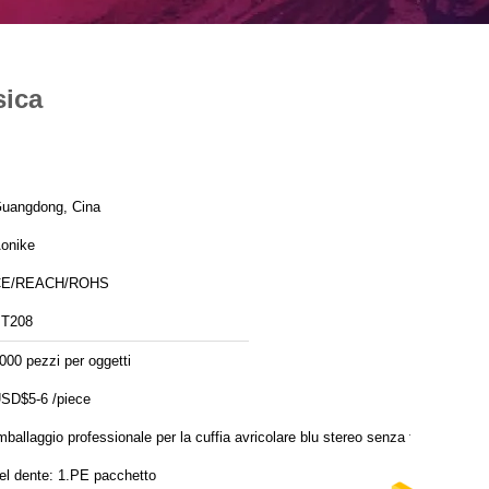
sica
uangdong, Cina
onike
CE/REACH/ROHS
T208
000 pezzi per oggetti
SD$5-6 /piece
mballaggio professionale per la cuffia avricolare blu stereo senza fili
del dente: 1.PE pacchetto