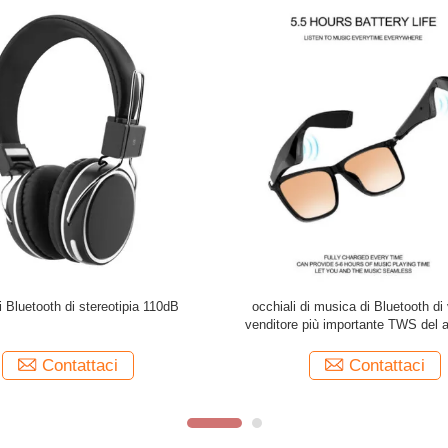
ricabili Bluetooth 5,0 di 40mm sopra
10 metri distanziano l'aspetto fre
vricolari pieghevoli dell'orecchio con
cuffia stereo di Bluetooth con il M
il Mic
latenza bassa può essere di cus
Contattaci
Contattaci