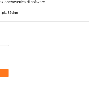
tazione/acustica di software.
eotipia 32ohm
a