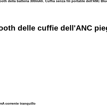
etooth della batteria 300mAh
Cuffia senza fili portatile dell'ANC Bl
,
tooth delle cuffie dell'ANC pi
7mA corrente tranquillo