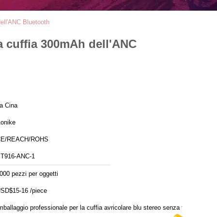
 dell'ANC Bluetooth
lla cuffia 300mAh dell'ANC
a Cina
onike
CE/REACH/ROHS
T916-ANC-1
000 pezzi per oggetti
SD$15-16 /piece
mballaggio professionale per la cuffia avricolare blu stereo senza fili