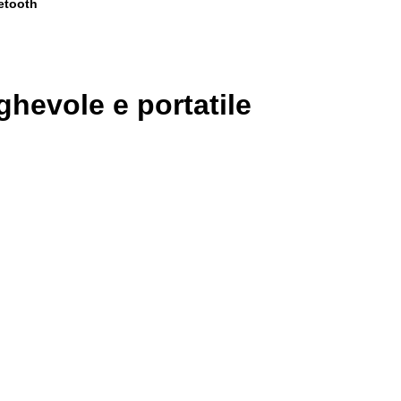
uetooth
eghevole e portatile