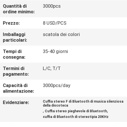
CONTROLLO
Quantità di
3000pcs
ordine minimo:
DI
QUALITÀ
Prezzo:
8 USD/PCS
Imballaggi
scatola dei colori
CONTATTICI
particolari:
Tempi di
35-40 giorni
consegna:
RICHIEDA
UNA
Termini di
L/C, T/T
pagamento:
CITAZIONE
Capacità di
3000pcs/day
alimentazione:
MAPPA
Evidenziare:
Cuffia stereo F di Bluetooth di musica silenziosa
DEL
della discoteca
,
,
Cuffia stereo pieghevole di Bluetooth
SITO
cuffia di Bluetooth di stereotipia 20KHz