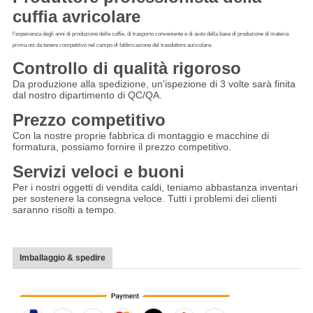
cuffia avricolare
l'esperienza degli anni di produzione delle cuffie, di trasporto conveniente e di aiuto della base di produzione di materia 
prima noi da tenere competitivo nel campo di fabbricazione del trasduttore auricolare.
Controllo di qualità rigoroso
Da produzione alla spedizione, un'ispezione di 3 volte sarà finita 
dal nostro dipartimento di QC/QA.
Prezzo competitivo
Con la nostre proprie fabbrica di montaggio e macchine di 
formatura, possiamo fornire il prezzo competitivo.
Servizi veloci e buoni
Per i nostri oggetti di vendita caldi, teniamo abbastanza inventari 
per sostenere la consegna veloce. Tutti i problemi dei clienti 
saranno risolti a tempo.
Imballaggio & spedire