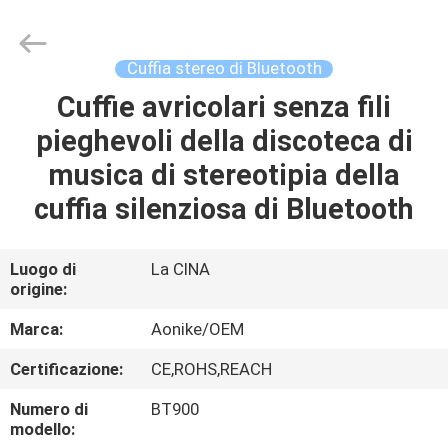
2026
Shengpai
Electronics
Co,ltd.
All
Cuffia stereo di Bluetooth
Rights
Reserved.
Cuffie avricolari senza fili
CASA
pieghevoli della discoteca di
PRODOTTI
musica di stereotipia della
cuffia silenziosa di Bluetooth
CIRCA
NOI
Luogo di
La CINA
origine:
GIRO
Marca:
Aonike/OEM
DELLA
Certificazione:
CE,ROHS,REACH
FABBRICA
Numero di
BT900
modello: