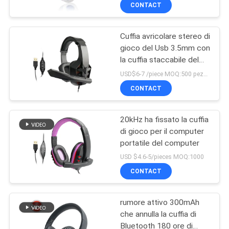
computer della fascia del
CONTROLLO
CONTACT
microfono
DI
Cuffia avricolare stereo di
QUALITÀ
43
gioco del Usb 3.5mm con
la cuffia staccabile del
Cuffia stereo di
CONTATTICI
microfono
USD$6-7 /piece MOQ:500 pezzi per oggetti
Bluetooth
CONTACT
RICHIEDA
20kHz ha fissato la cuffia
UNA
di gioco per il computer
CITAZIONE
portatile del computer
26
USD $4.6-5/pieces MOQ:1000
Cuffie ad alta
MAPPA
CONTACT
DEL
fedeltà di Bluetooth
rumore attivo 300mAh
SITO
che annulla la cuffia di
Bluetooth 180 ore di