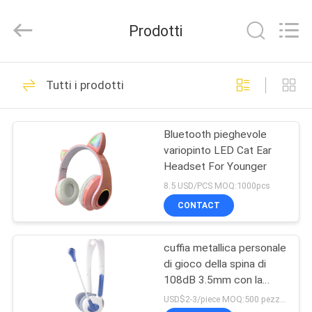
2026
Shengpai
Electronics
Prodotti
Co,ltd.
All
Rights
Reserved.
CASA
23
Tutti i prodotti
Cuffia metallica di
PRODOTTI
Bluetooth
Bluetooth pieghevole
variopinto LED Cat Ear
CIRCA
Headset For Younger
NOI
8.5 USD/PCS MOQ:1000pcs
CONTACT
42
GIRO
Diffonda
cuffia metallica personale
DELLA
di gioco della spina di
FABBRICA
l'annullamento delle
108dB 3.5mm con la
cuffia avricolare del
USD$2-3/piece MOQ:500 pezzi per oggetti
cuffie di Bluetooth