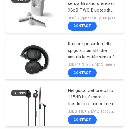
senza fili sano stereo di
98dB TWS Bluetooth
13
Earbuds con il caso di
USD$5-6/piece MOQ:500 pezzi per oggetti
carico
In trasduttore
CONTACT
auricolare di
Rumore pesante della
Bluetooth
spigola 5pin 8H che
annulla le cuffie senza fili
dell'orecchio
di Bluetooth
USD$13.5 /piece MOQ:1000 pezzi per oggetti
CONTACT
11
Cuffie magnetiche di
Nel gioco dell'orecchio
115dB ha fissato il
Bluetooth di sport
trasduttore auricolare di
sport con Mic Stereo
USD 3-4.5/Pcs MOQ:1000pcs
Headset
CONTACT