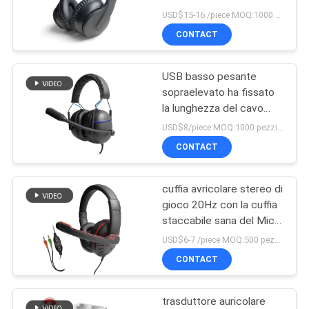
tempo di latenza
PRIVACY
USD$15-16 /piece MOQ:1000 pezzi per oggetti
CONTACT
POLICY
77
Cuffia metallica di
USB basso pesante
sopraelevato ha fissato
gioco
la lunghezza del cavo
della cuffia 2.2m di gioco
USD$8/piece MOQ:1000 pezzi per oggetti
CONTACT
cuffia avricolare stereo di
19
gioco 20Hz con la cuffia
Cuffie luminose di
staccabile sana del Mic
3.5MM per la call center
USD$6-7 /piece MOQ:500 pezzi per oggetti
Bluetooth
CONTACT
trasduttore auricolare