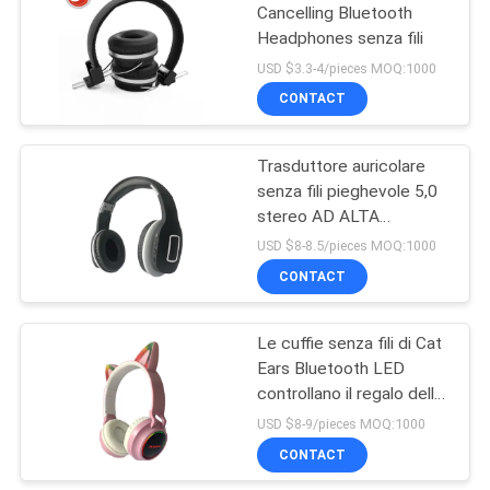
Cancelling Bluetooth
Headphones senza fili
13
USD $3.3-4/pieces MOQ:1000
In trasduttore
CONTACT
auricolare di
Trasduttore auricolare
Bluetooth
senza fili pieghevole 5,0
stereo AD ALTA
dell'orecchio
FEDELTÀ Bluetooth del
USD $8-8.5/pieces MOQ:1000
FCC sopra le cuffie di
CONTACT
11
musica dell'orecchio
Cuffie magnetiche di
Le cuffie senza fili di Cat
Ears Bluetooth LED
Bluetooth di sport
controllano il regalo della
cuffia avricolare del
USD $8-9/pieces MOQ:1000
casco di musica di
CONTACT
stereotipia della ragazza