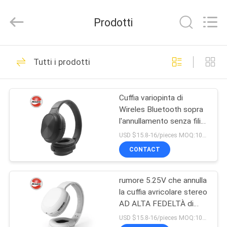
2025
Shengpai
Electronics
Prodotti
Co,ltd.
All
Rights
Reserved.
CASA
23
Tutti i prodotti
Cuffia metallica di
PRODOTTI
Bluetooth
Cuffia variopinta di
Wireles Bluetooth sopra
CIRCA
l'annullamento senza fili
NOI
di rumore del trasduttore
USD $15.8-16/pieces MOQ:1000
auricolare del computer
CONTACT
stereo pieghevole
42
GIRO
dell'orecchio
Diffonda
rumore 5.25V che annulla
DELLA
la cuffia avricolare stereo
FABBRICA
l'annullamento delle
AD ALTA FEDELTÀ di
musica delle cuffie di
USD $15.8-16/pieces MOQ:1000
cuffie di Bluetooth