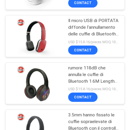
Bluetooth
CONTROLLO
CONTACT
DI
Il micro USB di PORTATA
QUALITÀ
43
diffonde l'annullamento
delle cuffie di Bluetooth
Cuffia stereo di
CONTATTICI
per la cuffia avricolare
USD $15.8-16/pieces MOQ:1000
Bluetooth
senza fili del telefono di
CONTACT
gioco
RICHIEDA
rumore 118dB che
UNA
annulla le cuffie di
CITAZIONE
Bluetooth 1.6M Length
26
Audio Cable
USD $15.8-16/pieces MOQ:1000
Cuffie ad alta
MAPPA
CONTACT
DEL
fedeltà di Bluetooth
3.5mm hanno fissato le
SITO
cuffie sopraelevate di
Bluetooth con il controllo