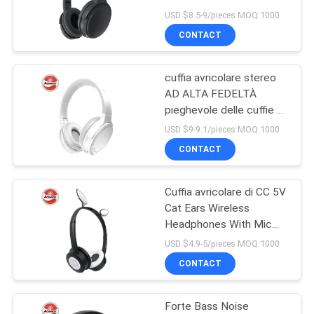
del volume del microfono
PRIVACY
USD $8.5-9/pieces MOQ:1000
CONTACT
POLICY
77
Cuffia metallica di
cuffia avricolare stereo
AD ALTA FEDELTÀ
gioco
pieghevole delle cuffie di
Noise Cancelling
USD $9-9.1/pieces MOQ:1000
Bluetooth del driver di
CONTACT
40mm
Cuffia avricolare di CC 5V
19
Cat Ears Wireless
Cuffie luminose di
Headphones With Mic
Stereo Phone Music
USD $4.9-5/pieces MOQ:1000
Bluetooth
Bluetooth
CONTACT
Forte Bass Noise