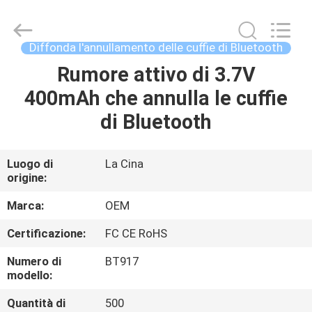
2026
Shengpai
Electronics
Co,ltd.
All
Diffonda l'annullamento delle cuffie di Bluetooth
Rights
Reserved.
Rumore attivo di 3.7V
CASA
400mAh che annulla le cuffie
PRODOTTI
di Bluetooth
CIRCA
Luogo di
La Cina
origine:
NOI
Marca:
OEM
GIRO
Certificazione:
FC CE RoHS
DELLA
Numero di
BT917
FABBRICA
modello:
Quantità di
500