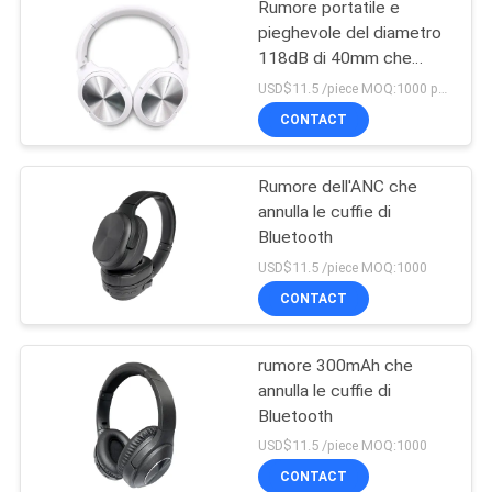
Rumore portatile e
pieghevole del diametro
118dB di 40mm che
annulla le cuffie di
USD$11.5 /piece MOQ:1000 pezzi per oggetti
Bluetooth
CONTACT
Rumore dell'ANC che
annulla le cuffie di
Bluetooth
USD$11.5 /piece MOQ:1000
CONTACT
rumore 300mAh che
annulla le cuffie di
Bluetooth
USD$11.5 /piece MOQ:1000
CONTACT