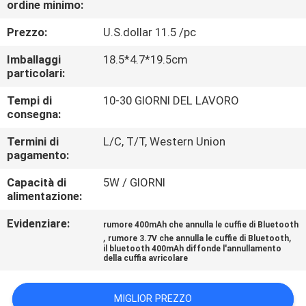
ordine minimo:
CONTROLLO
DI
Prezzo:
U.S.dollar 11.5 /pc
QUALITÀ
Imballaggi
18.5*4.7*19.5cm
particolari:
CONTATTICI
Tempi di
10-30 GIORNI DEL LAVORO
consegna:
RICHIEDA
Termini di
L/C, T/T, Western Union
pagamento:
UNA
Capacità di
5W / GIORNI
CITAZIONE
alimentazione:
Evidenziare:
rumore 400mAh che annulla le cuffie di Bluetooth
MAPPA
,
,
rumore 3.7V che annulla le cuffie di Bluetooth
il bluetooth 400mAh diffonde l'annullamento
DEL
della cuffia avricolare
SITO
MIGLIOR PREZZO