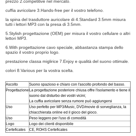
prezzo 2.competitive nel mercato.
cuffia avricolare 3.Hands-free per il vostro telefono.
la spina del trasduttore auricolare di 4.Standard 3.5mm misura
tutti i lettori MP3 con la presa di 3.5mm.
5.Stylish progettazione (OEM) per misura il vostro cellulare o altri
lettori MP3.
6.With progettazione cavo speciale, abbastanza stampa dello
spazio il vostro proprio logo.
prestazione classa miglirice 7.Enjoy e qualità del suono ottimale.
colori 8.Various per la vostra scelta.
Ascolto
Suono spazioso e chiaro con l'ascolto profondo del basso.
Progettazione
La progettazione posteriore chiusa offre l'isolamento e tiene il
suono dal disturbo dei vostri vicini;
La cuffia avricolare senza rumore può aggiungersi
Uso
Uso perfetto per
MP3/Music, DVD/movie di sorveglianza, la
chiacchierata online ed il gioco del gioco.
Uso
Peso leggero per l'uso di comodità
Logo
Logo dei clienti disponibile
Certeficates
CE, ROHS Certeficates