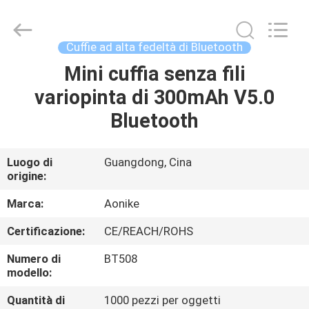
2026
Shengpai
Electronics
Co,ltd.
All
Cuffie ad alta fedeltà di Bluetooth
Rights
Reserved.
Mini cuffia senza fili
CASA
variopinta di 300mAh V5.0
PRODOTTI
Bluetooth
CIRCA
Luogo di
Guangdong, Cina
origine:
NOI
Marca:
Aonike
GIRO
Certificazione:
CE/REACH/ROHS
DELLA
Numero di
BT508
FABBRICA
modello:
Quantità di
1000 pezzi per oggetti