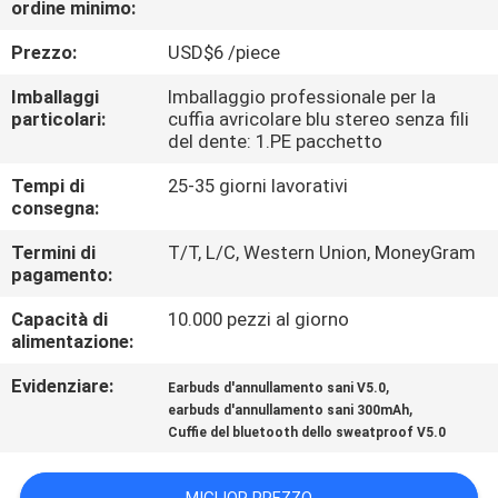
ordine minimo:
CONTROLLO
DI
Prezzo:
USD$6 /piece
QUALITÀ
Imballaggi
Imballaggio professionale per la
particolari:
cuffia avricolare blu stereo senza fili
del dente: 1.PE pacchetto
CONTATTICI
Tempi di
25-35 giorni lavorativi
consegna:
RICHIEDA
Termini di
T/T, L/C, Western Union, MoneyGram
UNA
pagamento:
CITAZIONE
Capacità di
10.000 pezzi al giorno
alimentazione:
MAPPA
Evidenziare:
,
Earbuds d'annullamento sani V5.0
,
DEL
earbuds d'annullamento sani 300mAh
Cuffie del bluetooth dello sweatproof V5.0
SITO