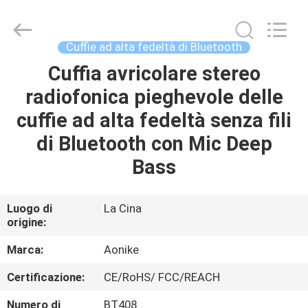
2025
Shengpai
Electronics
Co,ltd.
All
Cuffie ad alta fedeltà di Bluetooth
Rights
Reserved.
Cuffia avricolare stereo
CASA
radiofonica pieghevole delle
PRODOTTI
cuffie ad alta fedeltà senza fili
di Bluetooth con Mic Deep
CIRCA
Bass
NOI
Luogo di
La Cina
origine:
GIRO
DELLA
Marca:
Aonike
FABBRICA
Certificazione:
CE/RoHS/ FCC/REACH
Numero di
BT408