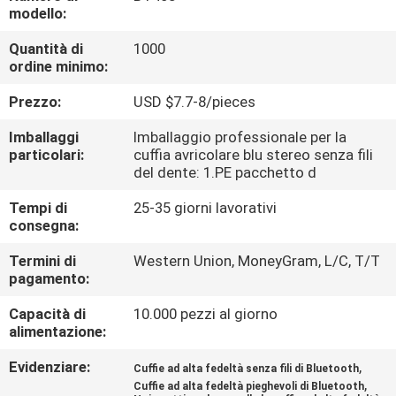
CONTROLLO
modello:
DI
Quantità di
1000
ordine minimo:
QUALITÀ
Prezzo:
USD $7.7-8/pieces
CONTATTICI
Imballaggi
Imballaggio professionale per la
particolari:
cuffia avricolare blu stereo senza fili
del dente: 1.PE pacchetto d
RICHIEDA
Tempi di
25-35 giorni lavorativi
UNA
consegna:
CITAZIONE
Termini di
Western Union, MoneyGram, L/C, T/T
pagamento:
MAPPA
Capacità di
10.000 pezzi al giorno
DEL
alimentazione:
SITO
Evidenziare:
,
Cuffie ad alta fedeltà senza fili di Bluetooth
,
Cuffie ad alta fedeltà pieghevoli di Bluetooth