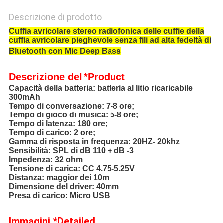
Descrizione di prodotto
Cuffia avricolare stereo radiofonica delle cuffie della
cuffia avricolare pieghevole senza fili ad alta fedeltà di
Bluetooth con Mic Deep Bass
Descrizione
del
*Product
Capacità della batteria: batteria al litio ricaricabile
300mAh
Tempo di conversazione: 7-8 ore;
Tempo di gioco di musica: 5-8 ore;
Tempo di latenza: 180 ore;
Tempo di carico: 2 ore;
Gamma di risposta in frequenza: 20HZ- 20khz
Sensibilità: SPL di dB 110 + dB -3
Impedenza: 32 ohm
Tensione di carica: CC 4.75-5.25V
Distanza: maggior dei 10m
Dimensione del driver: 40mm
Presa di carico: Micro USB
Immagini *Detailed