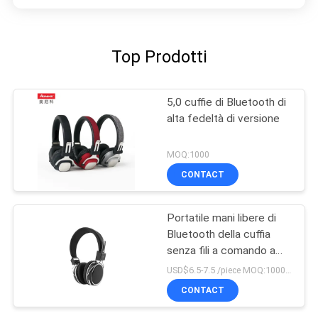
Top Prodotti
5,0 cuffie di Bluetooth di
alta fedeltà di versione
MOQ:1000
CONTACT
Portatile mani libere di
Bluetooth della cuffia
senza fili a comando a
tocco della cuffia per lo
USD$6.5-7.5 /piece MOQ:1000 pezzi per oggetti
sport
CONTACT